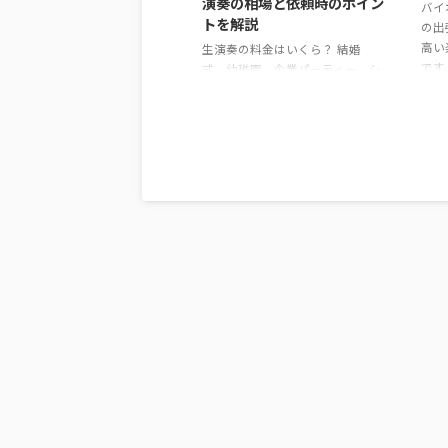
演奏の相場と依頼時のポイン
バイ
トを解説
の出
高い
生演奏の料金はいくら？ 結婚
です
式、幼稚園、企業パーティー、シ
バイ
ョッピングモールなどで人気の
ろん
「生演奏」 最近では、 「出張演
楽な
奏を頼みたい」 「演奏家を派遣
る楽
してほしい」 というお問い合わ
で、
せも増えています。 しかし実際に
出で
依頼しようとすると、 生演奏の
ン、
料金相場は？ 何人編成がいい？
稚園
演奏時間はどれくらい？ 出張費
まざ
は必要？ など、分からないことも
いて
多いのではないでしょうか？ 今
演奏
回は、出張演奏を全国対応で行っ
かる
ているシャルテが、生演奏の料金
いた
相場や依頼時のポイントを分かり
やすくご紹介します。 生演奏の料
金相場は？ 生演奏の料金 ...