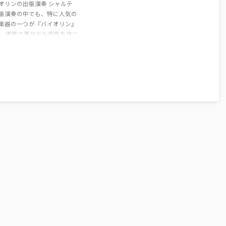
オリンの出張演奏 シャルテ
張演奏の中でも、特に人気の
楽器の一つが『バイオリン』
。 優雅で華やかな音色を持つ
オリンは、クラシックはもち
、ジャズやポップス、映画音
ど幅広いジャンルに対応でき
器です。会場に流れるだけ
一気に高級感のある空間を演
きるため、ホテル、レストラ
企業パーティー、結婚式、幼
・保育園のイベントなど、さ
まなシーンでご依頼をいただ
おります。 「バイオリンの生
を頼むと料金はどれくらいか
の？」 というご質問をよく
だきます。 演奏料金は、 ...