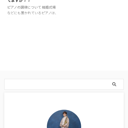
ピアノの調律について 結婚式場
などにも置かれているピアノは、
アコースティックピアノといって
横型の大きなグランドピアノ、縦
型のコンパクトなアップライトピ
アノがほとんどです。いわゆる生
のピアノは、電子ピアノは違い調
律が必要です。 ピアノは、使用し
ているうちに弦が緩み音が合わな
くなります。 ひどい場合には聴
いていて気持ち悪くなってしまう
ピアノもあります。 結婚式といえ
ば、『美味しいお料理に、おしゃ
れな空間、とっておきの衣装
に・・・』とスペシャルを揃えて
いく感じだと思いますが、 そこ
にもし、調律の合っていないピア
...