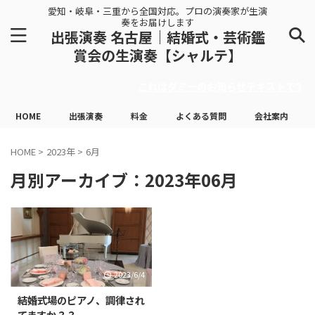
愛知・岐阜・三重から全国対応。プロの演奏家が生演
奏をお届けします
出張演奏 名古屋｜結婚式・芸術鑑
賞会の生演奏【シャルテ】
これはダミーのお知らせテキストです
HOME
出張演奏
料金
よくある質問
会社案内
HOME
>
2023年
>
6月
月別アーカイブ：2023年06月
2023/6/4
結婚式場のピアノ、調律され
てますか？？