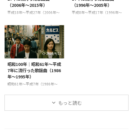
「ポケモンGO」ブーム 平成29年
（2006年〜2015年）
（1996年〜2005年）
し、失業や農村の困窮が深刻化し
（2017年） 将棋の藤井聡太四段
ました。文化面ではジャズやモダ
が29連勝の新記録 小池百合子都
平成18年〜平成27年（2006年〜
平成8年〜平成17年（1996年〜
ン文化が都市部で広まり、カフェ
知事が「希望の党」を結成 安室
2015年）の出来事 平成18年
2005年）の出来事 平成8年
やレビューなど大衆娯楽が流行し
奈美恵が引退を発表 Nintendo
（2006年） 第1次安倍晋三内閣
（1996年） アトランタオリンピ
ました ...
Switch発売、「ゼルダ ...
発足（戦後最年少の首相） 秋篠
ック開催（日本は金メダル3個、
宮妃紀子さまが悠仁親王を出産
女子マラソン有森裕子が銀） 羽
（皇室41年ぶりの男子誕生） 村
生善治が将棋の七冠独占を達成
上ファンド事件（インサイダー取
O-157集団食中毒事件（大阪府堺
2026/4/11
引疑惑） ライブドア事件（堀江
市など） 山一證券・北海道拓殖
貴文社長ら逮捕） トリノ冬季五
銀行の経営悪化が表面化（金融不
昭和100年｜昭和61年〜平成
輪開催（荒川静香が金メダル）
安の始まり） 任天堂
7年に流行った歌謡曲（1986
ニンテンドーDS Lite・Wii発売 平
「NINTENDO64」発売 平成9年
年〜1995年）
成19年（2007年） 新潟県中越沖
（1997年） 消費税率が3％から
地震（柏崎刈羽原発も被災） 消
5％に引き上げ 香港がイギリスか
昭和61年〜平成7年（1986年〜
えた年金問題が社会問題化 安倍
ら中国に返還 山一證券・北海道
1995年）の出来事 昭和61年
首相辞任、福田康夫内閣発足 郵
拓殖銀行が破綻（戦後最大級の金
（1986年） チェルノブイリ原発
政民営化スタート iPhone ...
融破綻） 長野県でナホトカ号重
事故（ソ連） バレンタインデー
もっと読む
油流出事故 サ ...
にスペースシャトル「チャレンジ
ャー」爆発事故 伊豆大島三原山
噴火 男女雇用機会均等法施行 昭
和天皇在位60年記念行事 昭和62
年（1987年） 国鉄が分割民営