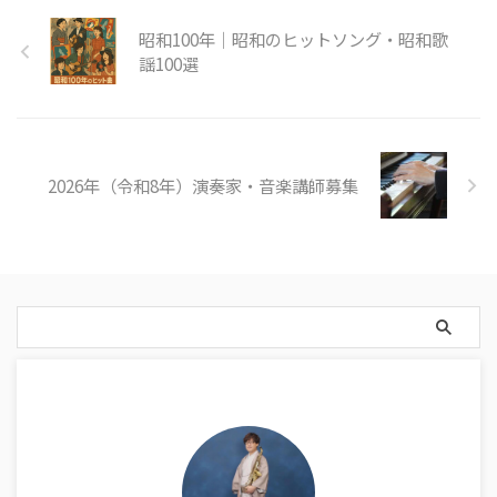
化、JR各社が発足 株価が史上初
昭和100年｜昭和のヒットソング・昭和歌
の2万円台突破（バブル経済本格
化） 青函トンネル開通（貨物列
謡100選
車試運行） 大韓航空機爆破事件
（北朝鮮工作員関与） 日本初の
宝くじ1億円当選者誕生 昭和63年
（1988年） 青函トンネル・瀬戸
大 ...
2026年（令和8年）演奏家・音楽講師募集