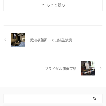
...
りやすくご紹介します。 生演奏
州・四国エリアは車での移動も可
もっと読む
の料金相場は？ 生演奏の料金 ...
能です。 コロナ禍での移動制限
もなくなり、現在は全国どこへで
も生演奏をお届けする事ができま
す。 近くに出張できる演奏家が
いない。 経験豊富なプロの音楽
家に演奏を頼みたい。 実績のあ
る業者（法人）に依頼したい。
愛知県蒲郡市で出張生演奏
様々なシチュエーションで、数多
くのコンサートを行ってきたシャ
ルテだからこそできるご提案があ
ります。 2025年インボイスにも
対応中です。（シャルテ株式会 ...
ブライダル演奏実績