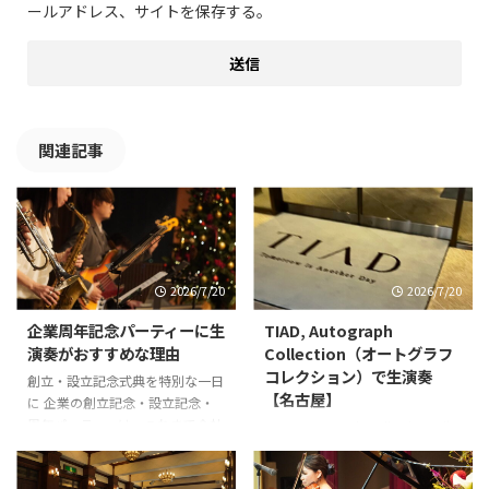
ールアドレス、サイトを保存する。
関連記事
2026/7/20
2026/7/20
企業周年記念パーティーに生
TIAD, Autograph
演奏がおすすめな理由
Collection（オートグラフ
コレクション）で生演奏
創立・設立記念式典を特別な一日
【名古屋】
に 企業の創立記念・設立記念・
周年パーティーは、これまで会社
TIAD, Autograph Collectionで生
を支えてくださった社員・お客
演奏 先日、名古屋市中区にある
様・取引先へ感謝を伝える大切な
TIAD, Autograph Collectionでの