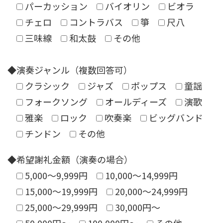
パーカッション
バイオリン
ビオラ
チェロ
コントラバス
箏
尺八
三味線
和太鼓
その他
◆演奏ジャンル（複数回答可）
クラシック
ジャズ
ポップス
童謡
フォークソング
オールディーズ
演歌
雅楽
ロック
吹奏楽
ビッグバンド
チンドン
その他
◆希望謝礼金額（演奏の場合）
5,000〜9,999円
10,000〜14,999円
15,000〜19,999円
20,000〜24,999円
25,000〜29,999円
30,000円〜