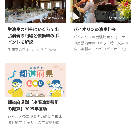
節目です。 「せっかくの周年記
生演奏がありました。 名古屋・
念だから、印象に残る演出をした
栄の久屋大通公園沿いにある5つ
い。」 そんな担当者様におすす
星のラグジュアリーホテルです。
2026/7/20
2026/5/20
めなのが、プロによる生演奏で
2023年7月に開業し、東海エリア
す。 〜周年パーティーに生演奏が
初のマリオット・インターナショ
生演奏の料金はいくら？出
バイオリンの演奏料金
選ばれる理由〜 ホテルや宴会場
ナル「オートグラフ コレクショ
張演奏の相場と依頼時のポ
で開催される周年記念式典では、
バイオリンの出張演奏 シャルテ
ン」として注目を集めています。
イントを解説
会場の雰囲気づくりが成功のポイ
の出張演奏の中でも、特に人気の
ちなみに、ホテル名のTIADは
ントになります。 ジャズやポップ
高い楽器の一つが『バイオリン』
Tomorrow Is Another Day の頭文
生演奏の料金はいくら？ 結婚
ス、クラシックなどの生演奏が流
です。 優雅で華やかな音色を持
字から付けられているそうです。
式、幼稚園、企業パーティー、シ
れるだけで、会場全体に高級感や
つバイオリンは、クラシックはも
コンセプトは「ゲストの明日が変
ョッピングモールなどで人気の
特別感が生まれます。 例えば、
ちろん、ジャズやポップス、映画
わるホ ...
「生演奏」 最近では、 「出張演
...
音楽など幅広いジャンルに対応で
奏を頼みたい」 「演奏家を派遣
きる楽器です。会場に流れるだけ
してほしい」 というお問い合わ
で、一気に高級感のある空間を演
せも増えています。 しかし実際に
出できるため、ホテル、レストラ
2026/4/20
依頼しようとすると、 生演奏の
ン、企業パーティー、結婚式、幼
料金相場は？ 何人編成がいい？
都道府県別【出張演奏費用
稚園・保育園のイベントなど、さ
演奏時間はどれくらい？ 出張費
の概算】2025年度版
まざまなシーンでご依頼をいただ
は必要？ など、分からないこと
いております。 「バイオリンの
も多いのではないでしょうか？
シャルテの生演奏の派遣は全国出
生演奏を頼むと料金はどれくらい
今回は、出張演奏を全国対応で行
張対応中 シャルテの生演奏派遣
かかるの？」 というご質問をよ
っているシャルテが、生演奏の料
は、全国に出張演奏可能です。北
くいただきます。 演奏料金は、
金相場や依頼時のポイントを分か
は北海道から南は沖縄まで、本